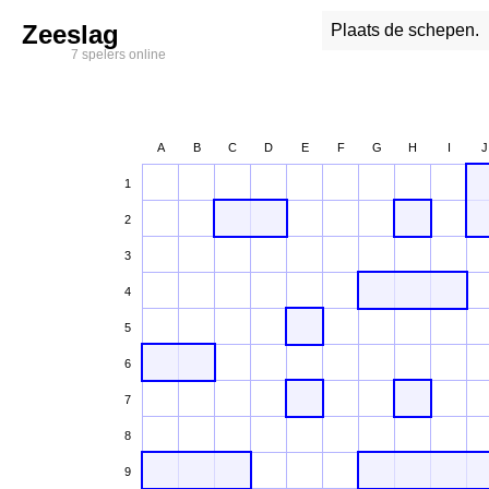
Zeeslag
Plaats de schepen.
7 spelers online
A
B
C
D
E
F
G
H
I
J
1
2
3
4
5
6
7
8
9