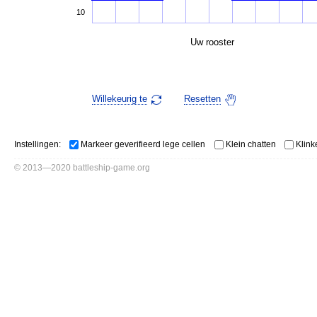
10
Uw rooster
Willekeurig te
Resetten
Instellingen:
Markeer geverifieerd lege cellen
Klein chatten
Klink
© 2013—2020 battleship-game.org