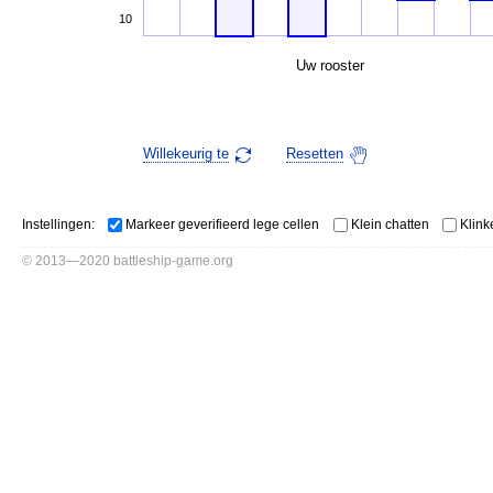
10
Uw rooster
Willekeurig te
Resetten
Instellingen:
Markeer geverifieerd lege cellen
Klein chatten
Klink
© 2013—2020 battleship-game.org