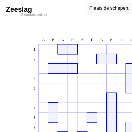
Zeeslag
Plaats de schepen.
16 spelers online
A
B
C
D
E
F
G
H
I
J
1
2
3
4
5
6
7
8
9